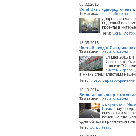
05.02.2016
Coral Basic - дворцу очень к
Тематика:
Новые объекты
Дворцовая класси
подобный союз мо
проекты в интерь
Теги:
Coral
,
Истор
18.05.2015
Чистый вход в Скандинави
Тематика:
Новые объекты
14 мая 2015 г. 
Санкт-Петербур
клиники "Сканди
системы грязещ
в жизнь специалистами нашей
Теги:
Kroso
,
Здравоохранение
13.10.2014
Встаньте на ковер и готовьт
Тематика:
Новые объекты
За кулисами Миха
Basic
. Ему предст
смелости и успеха
помощью специал
одна область применения гря
Теги:
Coral
,
Театр