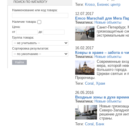
ПОИСК ПО КАТАЛОГУ
Теги:
Kroso
,
Бизнес центр
Наименование или код товара:
12.07.2017
Emco Marschall для Мега Па
Наличие товара:
Тематика:
Новые объекты
Цена:
Санкт-Петербург,
грязезащитные си
от
до
экстремальным на
Группа товара:
16.02.2017
Сортировка результатов:
Ковры в храме – забота о чи
Тематика:
Новые объекты
Современные вхо
Найти
мера, которой не
большого города.
Церкви святых и 
Пророчицы.
Теги:
Coral
,
Храм
26.05.2016
Входные зоны в духе време
Тематика:
Новые объекты
Новые грязезащи
Северо-Западног
решение для ин
страны.
Теги:
Coral
,
Банк