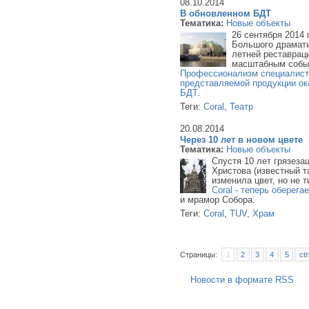
08.10.2014
В обновленном БДТ
Тематика:
Новые объекты
26 сентября 2014
Большого драмати
летней реставрац
масштабным собы
Профессионализм специалисто
представляемой продукции ок
БДТ
.
Теги:
Coral
,
Театр
20.08.2014
Через 10 лет в новом цвете
Тематика:
Новые объекты
Спустя 10 лет грязез
Христова (известный т
изменила цвет, но не 
Coral - теперь оберега
и мрамор Собора.
Теги:
Coral
,
TUV
,
Храм
Страницы:
1
2
3
4
5
ctr
Новости в формате RSS