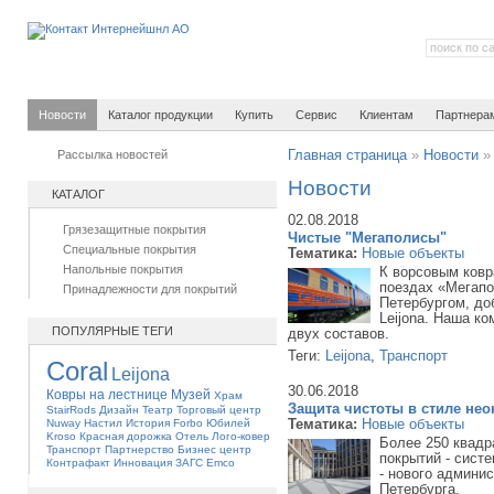
Новости
Каталог продукции
Купить
Сервис
Клиентам
Партнера
Рассылка новостей
Главная страница
»
Новости
Новости
КАТАЛОГ
02.08.2018
Грязезащитные покрытия
Чистые "Мегаполисы"
Специальные покрытия
Тематика:
Новые объекты
Напольные покрытия
К ворсовым ковр
поездах «Мегап
Принадлежности для покрытий
Петербургом, до
Leijona. Наша к
ПОПУЛЯРНЫЕ ТЕГИ
двух составов.
Теги:
Leijona
,
Транспорт
Coral
Leijona
30.06.2018
Ковры на лестнице
Музей
Храм
Защита чистоты в стиле нео
StairRods
Дизайн
Театр
Торговый центр
Тематика:
Новые объекты
Nuway
Настил
История
Forbo
Юбилей
Kroso
Красная дорожка
Отель
Лого-ковер
Более 250 квад
Транспорт
Партнерство
Бизнес центр
покрытий - сист
Контрафакт
Инновация
ЗАГС
Emco
- нового админис
Петербурга.