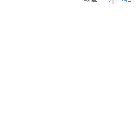
→
Страницы:
1
2
3
ctrl