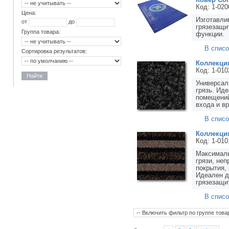
Код: 1-020
Цена:
Изготавли
от
до
грязезащи
Группа товара:
функции.
В списо
Сортировка результатов:
Коллекция
Код: 1-01
Найти
Универсал
грязь. Ид
помещений
входа и в
В списо
Коллекция
Код: 1-01
Максималь
грязи, не
покрытия,
Идеален д
грязезащи
В списо