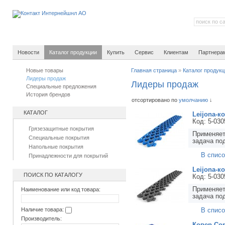
Новости
Каталог продукции
Купить
Сервис
Клиентам
Партнера
Новые товары
Главная страница
»
Каталог продук
Лидеры продаж
Лидеры продаж
Специальные предложения
История брендов
отсортировано по
умолчанию
↓
КАТАЛОГ
Leijona-к
Код: 5-030
Грязезащитные покрытия
Применяет
Специальные покрытия
задача по
Напольные покрытия
В списо
Принадлежности для покрытий
Leijona-к
ПОИСК ПО КАТАЛОГУ
Код: 5-030
Применяет
Наименование или код товара:
задача по
Наличие товара:
В списо
Производитель:
Ковер Cor