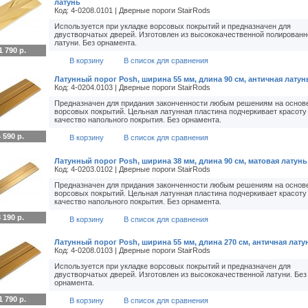
латунь
Код: 4-0208.0101 | Дверные пороги StairRods
Используется при укладке ворсовых покрытий и предназначен для
двустворчатых дверей. Изготовлен из высококачественной полированн
латуни. Без орнамента.
1 790 р.
В корзину
В список для сравнения
Латунный порог Posh, ширина 55 мм, длина 90 см, античная латун
Код: 4-0204.0103 | Дверные пороги StairRods
Предназначен для придания законченности любым решениям на основ
ворсовых покрытий. Цельная латунная пластина подчеркивает красоту
качество напольного покрытия. Без орнамента.
 590 р.
В корзину
В список для сравнения
Латунный порог Posh, ширина 38 мм, длина 90 см, матовая латунь
Код: 4-0203.0102 | Дверные пороги StairRods
Предназначен для придания законченности любым решениям на основ
ворсовых покрытий. Цельная латунная пластина подчеркивает красоту
качество напольного покрытия. Без орнамента.
 190 р.
В корзину
В список для сравнения
Латунный порог Posh, ширина 55 мм, длина 270 см, античная лату
Код: 4-0208.0103 | Дверные пороги StairRods
Используется при укладке ворсовых покрытий и предназначен для
двустворчатых дверей. Изготовлен из высококачественной латуни. Без
орнамента.
1 790 р.
В корзину
В список для сравнения