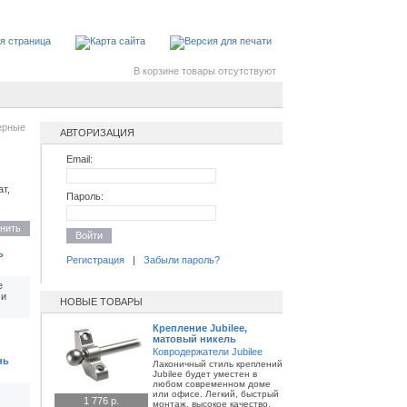
В корзине товары отсутствуют
ерные
АВТОРИЗАЦИЯ
Email:
т,
Пароль:
нить
Войти
ь
Регистрация
|
Забыли пароль?
е
 и
НОВЫЕ ТОВАРЫ
Крепление Jubilee,
матовый никель
Ковродержатели Jubilee
нь
Лаконичный стиль креплений
Jubilee будет уместен в
любом современном доме
или офисе. Легкий, быстрый
1 776 р.
монтаж, высокое качество,