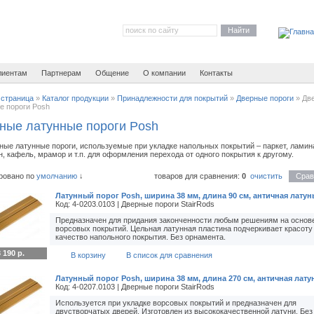
Найти
лиентам
Партнерам
Общение
О компании
Контакты
 страница
»
Каталог продукции
»
Принадлежности для покрытий
»
Дверные пороги
»
Дв
е пороги Posh
ные латунные пороги Posh
ные латунные пороги, используемые при укладке напольных покрытий – паркет, ламина
, кафель, мрамор и т.п. для оформления перехода от одного покрытия к другому.
ровано по
умолчанию
↓
товаров для сравнения:
0
очистить
Срав
Латунный порог Posh, ширина 38 мм, длина 90 см, античная латун
Код: 4-0203.0103 | Дверные пороги StairRods
Предназначен для придания законченности любым решениям на основ
ворсовых покрытий. Цельная латунная пластина подчеркивает красоту
качество напольного покрытия. Без орнамента.
 190 р.
В корзину
В список для сравнения
Латунный порог Posh, ширина 38 мм, длина 270 см, античная лату
Код: 4-0207.0103 | Дверные пороги StairRods
Используется при укладке ворсовых покрытий и предназначен для
двустворчатых дверей. Изготовлен из высококачественной латуни. Без