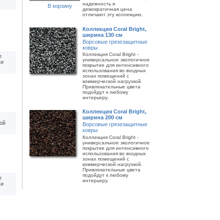
надежность и
В корзину
демократичная цена
отличают эту коллекцию.
Коллекция Coral Bright,
ширина 130 см
Ворсовые грязезащитные
ковры
Коллекция Coral Bright -
е
универсальное экологичное
 и
покрытие для интенсивного
использования во входных
зонах помещений с
коммерческой нагрузкой.
Привлекательные цвета
подойдут к любому
интерьеру.
Коллекция Coral Bright,
ширина 200 см
ой
Ворсовые грязезащитные
ковры
Коллекция Coral Bright -
универсальное экологичное
покрытие для интенсивного
использования во входных
зонах помещений с
коммерческой нагрузкой.
Привлекательные цвета
подойдут к любому
е
интерьеру.
 и