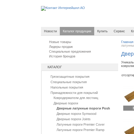
Новости
Каталог продукции
Купить
Сервис
К
Новые товары
Главная
латунны
Лидеры продаж
Специальные предложения
Двер
История брендов
Уникаль
ковролин
КАТАЛОГ
отсорти
Грязезащитные покрытия
Специальные покрытия
Напольные покрытия
Принадлежности для покрытий
Ковродержатели для лестниц
Дверные пороги
3
Дверные латунные пороги Posh
Дверные пороги Symwood
Дверные пороги Joints
Латунные пороги Premier Cover
Латунные пороги Premier Ramp