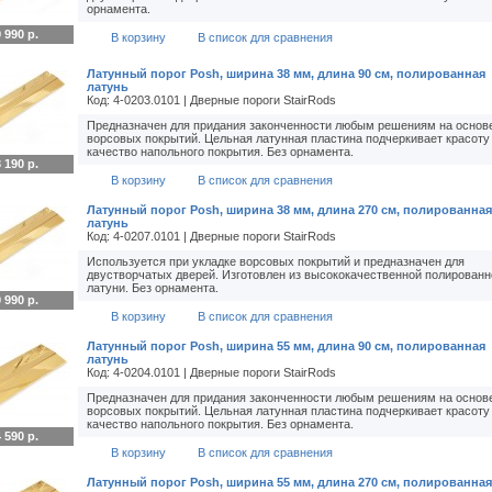
орнамента.
 990 р.
В корзину
В список для сравнения
Латунный порог Posh, ширина 38 мм, длина 90 см, полированная
латунь
Код: 4-0203.0101 | Дверные пороги StairRods
Предназначен для придания законченности любым решениям на основ
ворсовых покрытий. Цельная латунная пластина подчеркивает красоту
качество напольного покрытия. Без орнамента.
 190 р.
В корзину
В список для сравнения
Латунный порог Posh, ширина 38 мм, длина 270 см, полированная
латунь
Код: 4-0207.0101 | Дверные пороги StairRods
Используется при укладке ворсовых покрытий и предназначен для
двустворчатых дверей. Изготовлен из высококачественной полированн
латуни. Без орнамента.
 990 р.
В корзину
В список для сравнения
Латунный порог Posh, ширина 55 мм, длина 90 см, полированная
латунь
Код: 4-0204.0101 | Дверные пороги StairRods
Предназначен для придания законченности любым решениям на основ
ворсовых покрытий. Цельная латунная пластина подчеркивает красоту
качество напольного покрытия. Без орнамента.
 590 р.
В корзину
В список для сравнения
Латунный порог Posh, ширина 55 мм, длина 270 см, полированная