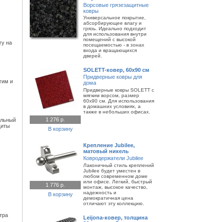
Ворсовые грязезащитные
ковры
Универсальное покрытие,
абсорбирующее влагу и
грязь. Идеально подходит
для использования внутри
помещений с высокой
гу на
посещаемостью - в зонах
входа и вращающихся
дверей.
SOLETT-ковер, 60х90 см
Придверные ковры для
гим и
дома
Придверные ковры SOLETT с
мягким ворсом, размер
60х90 см. Для использования
в домашних условиях, а
также в небольших офисах.
1 276 р.
ильный
щиты
В корзину
Крепление Jubilee,
матовый никель
Ковродержатели Jubilee
Лаконичный стиль креплений
Jubilee будет уместен в
любом современном доме
или офисе. Легкий, быстрый
1 776 р.
монтаж, высокое качество,
надежность и
В корзину
демократичная цена
отличают эту коллекцию.
тра
Leijona-ковер, толщина