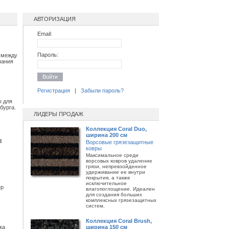
АВТОРИЗАЦИЯ
Email:
Пароль:
 между
пания
Войти
Регистрация
|
Забыли пароль?
ы для
бурга.
ЛИДЕРЫ ПРОДАЖ
Коллекция Coral Duo,
ширина 200 см
l
Ворсовые грязезащитные
ковры
Максимальное среди
ворсовых ковров удаление
грязи, непревзойденное
удерживание ее внутри
покрытия, а также
исключительное
ер
влагопоглощение. Идеален
для создания больших
комплексных грязезащитных
систем.
Коллекция Coral Brush,
ширина 150 см
ка