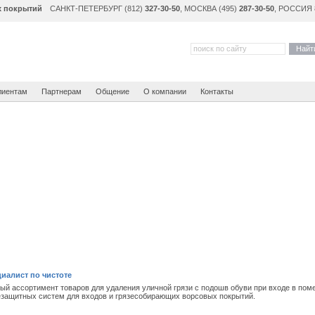
х покрытий
САНКТ-ПЕТЕРБУРГ (812)
327-30-50
, МОСКВА (495)
287-30-50
, РОССИЯ 
Найт
лиентам
Партнерам
Общение
О компании
Контакты
иалист по чистоте
ый ассортимент товаров для удаления уличной грязи с подошв обуви при входе в по
езащитных систем для входов и грязесобирающих ворсовых покрытий.