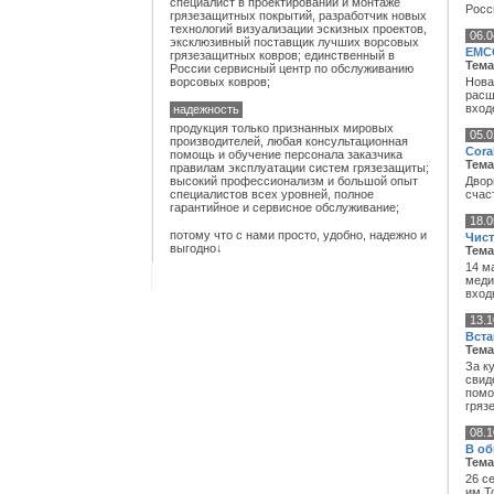
специалист в проектировании и монтаже
Росс
грязезащитных покрытий
, разработчик новых
технологий визуализации эскизных проектов,
06.0
эксклюзивный поставщик лучших
ворсовых
EMCO
грязезащитных ковров
; единственный в
Тема
России сервисный центр по обслуживанию
ворсовых ковров
;
Нова
расш
вход
надежность
продукция только признанных мировых
05.0
производителей, любая консультационная
Cora
помощь и обучение персонала заказчика
Тема
правилам эксплуатации систем грязезащиты;
Двор
высокий профессионализм и большой опыт
счас
специалистов всех уровней, полное
гарантийное и сервисное обслуживание;
18.0
потому что с нами просто, удобно, надежно и
Чист
выгодно
↓
Тема
14 м
меди
вход
13.1
Вста
Тема
За к
свид
помо
гряз
08.1
В о
Тема
26 с
им.Т