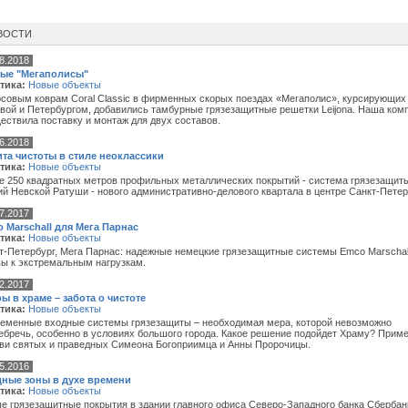
ВОСТИ
8.2018
ые "Мегаполисы"
тика:
Новые объекты
рсовым коврам Coral Classic в фирменных скорых поездах «Мегаполис», курсирующих
вой и Петербургом, добавились тамбурные грязезащитные решетки Leijona. Наша ком
ествила поставку и монтаж для двух составов.
6.2018
та чистоты в стиле неоклассики
тика:
Новые объекты
е 250 квадратных метров профильных металлических покрытий - система грязезащит
ий Невской Ратуши - нового административно-делового квартала в центре Санкт-Петер
7.2017
 Marschall для Мега Парнас
тика:
Новые объекты
т-Петербург, Мега Парнас: надежные немецкие грязезащитные системы Emco Marschal
вы к экстремальным нагрузкам.
2.2017
ы в храме – забота о чистоте
тика:
Новые объекты
еменные входные системы грязезащиты – необходимая мера, которой невозможно
ебречь, особенно в условиях большого города. Какое решение подойдет Храму? Прим
ви святых и праведных Симеона Богоприимца и Анны Пророчицы.
5.2016
ные зоны в духе времени
тика:
Новые объекты
е грязезащитные покрытия в здании главного офиса Северо-Западного банка Сбербан