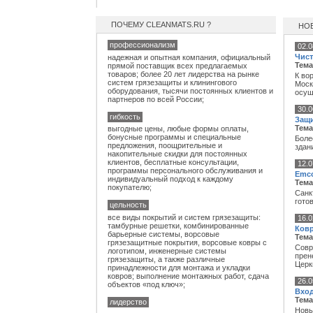
ПОЧЕМУ CLEANMATS.RU ?
НО
профессионализм
02.0
Чист
надежная и опытная компания, официальный
Тема
прямой поставщик всех предлагаемых
товаров; более 20 лет лидерства на рынке
К во
систем грязезащиты
и клинингового
Моск
оборудования, тысячи постоянных клиентов и
осущ
партнеров по всей России;
30.0
гибкость
Защи
Тема
выгодные цены, любые формы оплаты,
бонусные программы и специальные
Боле
предложения, поощрительные и
здан
накопительные скидки для постоянных
клиентов, бесплатные консультации,
12.0
программы персонального обслуживания и
Emco
индивидуальный подход к каждому
Тема
покупателю;
Санк
гото
цельность
все виды покрытий и систем грязезащиты:
16.0
тамбурные решетки, комбинированные
Ковр
барьерные системы, ворсовые
Тема
грязезащитные покрытия, ворсовые ковры с
Совр
логотипом, инженерные системы
прен
грязезащиты, а также различные
Церк
принадлежности для монтажа и укладки
ковров; выполнение монтажных работ, сдача
26.0
объектов «под ключ»;
Вход
Тема
лидерство
Новы