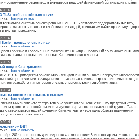
ии - современное решение для интерьеров ведущей финансовой организации страны.
4.2016
 TLS: чтобы не сбиться с пути
тика:
Новинки рынка
я тактильная система ориентирования EMCO TLS позволяет поддерживать чистоту,
иряя возможности слепых и слабовидящих людей, помогая им найти правильную доро
е и внутри помещений.
2.2016
l Basic - дворцу очень к лицу
тика:
Новые объекты
цовая классика и современные грязезащитные ковры - подобный союз может быть дол
тливым: наши проекты в интерьерах Кантемировского дворца.
5.2015
ый вход в Скандинавию
тика:
Новые объекты
ая 2015 г. в Приморском районе открылся крупнейший в Санкт-Петербурге многопроф
цинский центр клиники "Скандинавия" - "Северная клиника".
Проект системы грязеща
ных зон
разработан и претворен в жизнь специалистами нашей компании.
0.2014
ньте на ковер и готовьтесь к выходу
тика:
Новые объекты
улисами Михайловского театра теперь служит ковер Coral Basic
. Ему предстоит стать
етелем тревог и волнений, смелости и успеха артистов прославленной труппы. Так с
щью специалистов нашей компании была «открыта» еще одна область применения
езащитных ворсовых ковров.
0.2014
бновленном БДТ
тика:
Новые объекты
ентября 2014 г состоялось долгожданное «возвращение» Большого драматического теа
овстоногова после 3-х летней реставрации здания. Церемония открытия стала ярким,