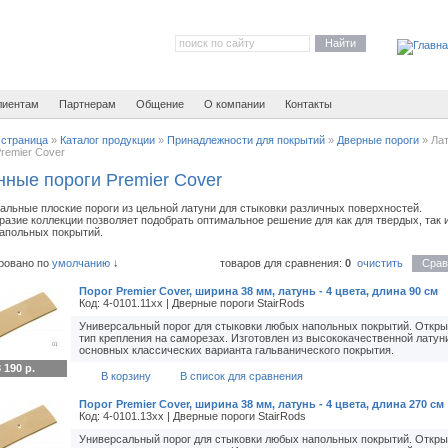
Найти
лиентам
Партнерам
Общение
О компании
Контакты
 страница
»
Каталог продукции
»
Принадлежности для покрытий
»
Дверные пороги
»
Ла
remier Cover
нные пороги Premier Cover
альные плоские пороги из цельной латуни для стыковки различных поверхностей.
разие коллекции позволяет подобрать оптимальное решение для как для твердых, так 
напольных покрытий.
ровано по
умолчанию
↓
товаров для сравнения:
0
очистить
Срав
Порог Premier Cover, ширина 38 мм, латунь - 4 цвета, длина 90 см
Код: 4-0101.11xx | Дверные пороги StairRods
Универсальный порог для стыковки любых напольных покрытий. Откр
тип крепления на саморезах. Изготовлен из высококачественной латуни
основных классических варианта гальванического покрытия.
 190 р.
В корзину
В список для сравнения
Порог Premier Cover, ширина 38 мм, латунь - 4 цвета, длина 270 см
Код: 4-0101.13xx | Дверные пороги StairRods
Универсальный порог для стыковки любых напольных покрытий. Откр