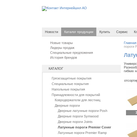
Новости
Каталог продукции
Купить
Сервис
К
Новые товары
Главная
пороги P
Лидеры продаж
Специальные предложения
Лату
История брендов
Универс
Разнооб
КАТАЛОГ
гибких 
Грязезащитные покрытия
отсорти
Специальные покрытия
Напольные покрытия
Принадлежности для покрытий
Ковродержатели для лестниц
Дверные пороги
Дверные латунные пороги Posh
3
Дверные пороги Symwood
Дверные пороги Joints
Латунные пороги Premier Cover
Латунные пороги Premier Ramp