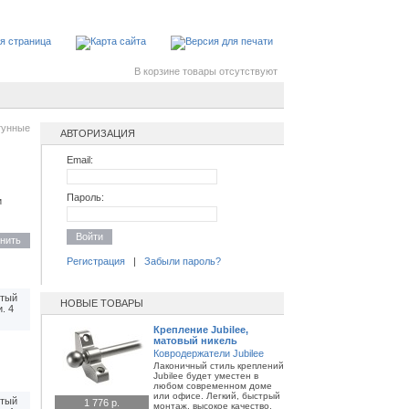
В корзине товары отсутствуют
тунные
АВТОРИЗАЦИЯ
Email:
Пароль:
и
Войти
нить
Регистрация
|
Забыли пароль?
ытый
НОВЫЕ ТОВАРЫ
. 4
Крепление Jubilee,
матовый никель
Ковродержатели Jubilee
Лаконичный стиль креплений
Jubilee будет уместен в
любом современном доме
или офисе. Легкий, быстрый
ытый
1 776 р.
монтаж, высокое качество,