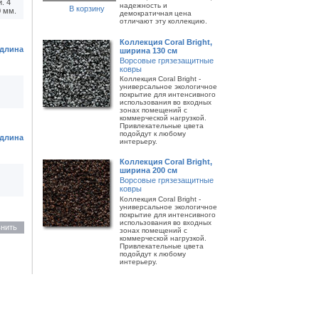
. 4
надежность и
В корзину
0 мм.
демократичная цена
отличают эту коллекцию.
Коллекция Coral Bright,
 длина
ширина 130 см
Ворсовые грязезащитные
ковры
Коллекция Coral Bright -
универсальное экологичное
покрытие для интенсивного
использования во входных
зонах помещений с
коммерческой нагрузкой.
Привлекательные цвета
подойдут к любому
 длина
интерьеру.
Коллекция Coral Bright,
ширина 200 см
Ворсовые грязезащитные
ковры
Коллекция Coral Bright -
универсальное экологичное
покрытие для интенсивного
использования во входных
нить
зонах помещений с
коммерческой нагрузкой.
Привлекательные цвета
подойдут к любому
интерьеру.