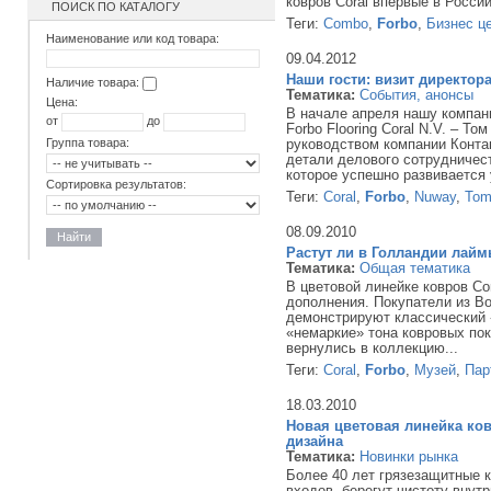
ковров Coral впервые в России
ПОИСК ПО КАТАЛОГУ
Теги:
Combo
,
Forbo
,
Бизнес ц
Наименование или код товара:
09.04.2012
Наши гости: визит директора 
Наличие товара:
Тематика:
События, анонсы
Цена:
В начале апреля нашу компан
от
до
Forbo Flooring Coral N.V. – То
Группа товара:
руководством компании Конт
детали делового сотрудничес
которое успешно развивается 
Сортировка результатов:
Теги:
Coral
,
Forbo
,
Nuway
,
Tom
08.09.2010
Найти
Растут ли в Голландии лай
Тематика:
Общая тематика
В цветовой линейке ковров Co
дополнения. Покупатели из В
демонстрируют классический 
«немаркие» тона ковровых пок
вернулись в коллекцию...
Теги:
Coral
,
Forbo
,
Музей
,
Пар
18.03.2010
Новая цветовая линейка ко
дизайна
Тематика:
Новинки рынка
Более 40 лет грязезащитные к
входов, берегут чистоту внут