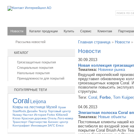
Новости
Каталог продукции
Купить
Сервис
Клиентам
Партнера
Рассылка новостей
Главная страница
»
Новости
Новости
КАТАЛОГ
30.09.2013
Грязезащитные покрытия
Новая коллекция грязезащит
Специальные покрытия
Тематика:
Новинки рынка
Напольные покрытия
Ведущий европейский произво
Принадлежности для покрытий
представил обновленную кол
грязезащитных ковров Coral. 
позволили повысить эксплуата
ПОПУЛЯРНЫЕ ТЕГИ
структуры.
Теги:
Coral
,
Forbo
,
Tom Kuijper
Coral
Leijona
04.06.2013
Ковры на лестнице
Музей
Храм
StairRods
Дизайн
Театр
Торговый центр
Элегантная полоска Coral в
Nuway
Настил
История
Forbo
Юбилей
Тематика:
Новые объекты
Kroso
Красная дорожка
Отель
Лого-ковер
Постоянные клиенты нашей ко
Транспорт
Партнерство
Бизнес центр
Контрафакт
Инновация
ЗАГС
Emco
вестибюля во входной зоне на
покрытии Coral Brush Activ Te