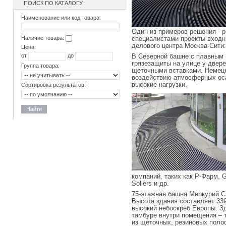
ПОИСК ПО КАТАЛОГУ
Наименование или код товара:
Один из примеров решения - 
Наличие товара:
специалистами проекты входн
делового центра Москва-Сити:
Цена:
от
до
В Северной башне с плавным 
грязезащиты на улице у двере
Группа товара:
щеточными вставками. Немецко
воздействию атмосферных оса
высокие нагрузки.
Сортировка результатов:
Найти
компаний, таких как Р-Фарм, Ge
Sollers и др.
75-этажная башня Меркурий Си
Высота здания составляет 339
высокий небоскрёб Европы. Зд
тамбуре внутри помещения – 
из щеточных, резиновых полос