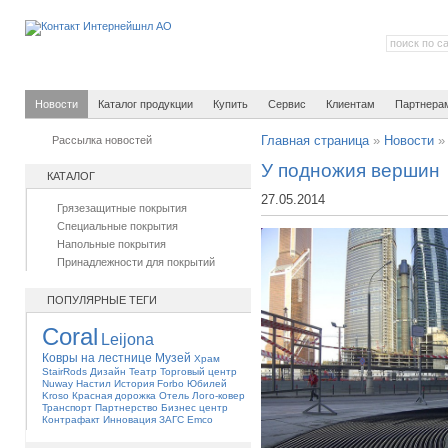
Новости
Каталог продукции
Купить
Сервис
Клиентам
Партнера
Рассылка новостей
Главная страница
»
Новости
У подножия вершин
КАТАЛОГ
27.05.2014
Грязезащитные покрытия
Специальные покрытия
Напольные покрытия
Принадлежности для покрытий
ПОПУЛЯРНЫЕ ТЕГИ
Coral
Leijona
Ковры на лестнице
Музей
Храм
StairRods
Дизайн
Театр
Торговый центр
Nuway
Настил
История
Forbo
Юбилей
Kroso
Красная дорожка
Отель
Лого-ковер
Транспорт
Партнерство
Бизнес центр
Контрафакт
Инновация
ЗАГС
Emco