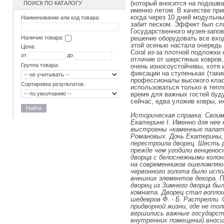
(который вносится на подошва
ПОИСК ПО КАТАЛОГУ
именно летом. В качестве при
когда через 10 дней модульный
Наименование или код товара:
забит песком. Эффект был с
Государственного музея-запо
Наличие товара:
решение оборудовать все входн
этой осенью настала очередь 
Цена:
Coral из-за плотной подложки
от
до
отличие от шерстяных ковров, 
Группа товара:
очень износоустойчивы, хотя 
фиксации на ступеньках (так
профессионалы высокого клас
Сортировка результатов:
использоваться только в тепл
время для важных гостей буд
сейчас, едва уложив ковры, и
Найти
Историческая справка: Своим
Екатерине I. Именно для нее
выстроены «каменные палат
Романовых. Дочь Екатерины,
перестроила дворец. Шесть 
прежде чем угодили венценос
дворца с белоснежными коло
на современников ошеломляю
червонного золота было испо
внешних элементов декора. 
дворец из Зимнего дворца бы
комната. Дворец стал воплощ
шедевров Ф. - Б. Растрелли.
придворной жизни, где не тол
вершились важные государст
внутренних помещений вносил