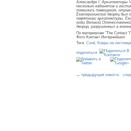
Александре I. Архитекторы Ч
несколько кабинетов и гост
появились помещения, отраж
Екатерининский дворец был о
памятники архитектуры, Ека
годы Великой Отечественной
дворца, разрушенных в военны
По материалам "The Contact T
Фото Контакт Интернейшнл
Теги:
Coral
,
Ковры на лестниц
поделиться
←
предыдущая новость
сле