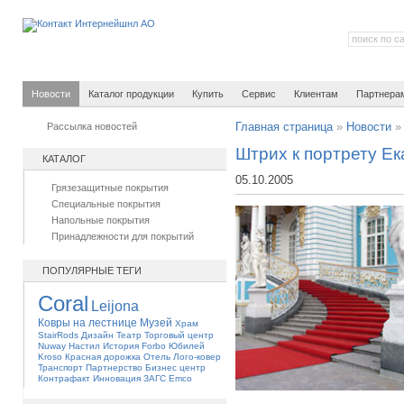
Новости
Каталог продукции
Купить
Сервис
Клиентам
Партнера
Рассылка новостей
Главная страница
»
Новости
Штрих к портрету Е
КАТАЛОГ
05.10.2005
Грязезащитные покрытия
Специальные покрытия
Напольные покрытия
Принадлежности для покрытий
ПОПУЛЯРНЫЕ ТЕГИ
Coral
Leijona
Ковры на лестнице
Музей
Храм
StairRods
Дизайн
Театр
Торговый центр
Nuway
Настил
История
Forbo
Юбилей
Kroso
Красная дорожка
Отель
Лого-ковер
Транспорт
Партнерство
Бизнес центр
Контрафакт
Инновация
ЗАГС
Emco