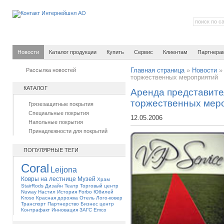
Новости
Каталог продукции
Купить
Сервис
Клиентам
Партнера
Рассылка новостей
Главная страница
»
Новости
торжественных мероприятий
КАТАЛОГ
Аренда представите
торжественных мер
Грязезащитные покрытия
Специальные покрытия
12.05.2006
Напольные покрытия
Принадлежности для покрытий
ПОПУЛЯРНЫЕ ТЕГИ
Coral
Leijona
Ковры на лестнице
Музей
Храм
StairRods
Дизайн
Театр
Торговый центр
Nuway
Настил
История
Forbo
Юбилей
Kroso
Красная дорожка
Отель
Лого-ковер
Транспорт
Партнерство
Бизнес центр
Контрафакт
Инновация
ЗАГС
Emco