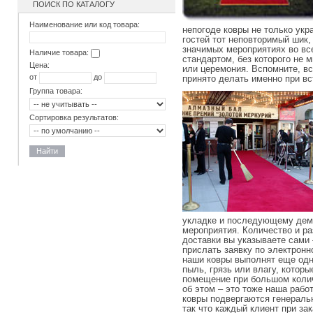
ПОИСК ПО КАТАЛОГУ
Наименование или код товара:
непогоде ковры не только укр
гостей тот неповторимый шик,
значимых мероприятиях во вс
Наличие товара:
стандартом, без которого не 
Цена:
или церемония. Вспомните, в
от
до
принято делать именно при вс
Группа товара:
Сортировка результатов:
Найти
укладке и последующему демо
мероприятия. Количество и ра
доставки вы указываете сами 
прислать заявку по электронн
наши ковры выполнят еще одн
пыль, грязь или влагу, котор
помещение при большом колич
об этом – это тоже наша рабо
ковры подвергаются генераль
так что каждый клиент при за