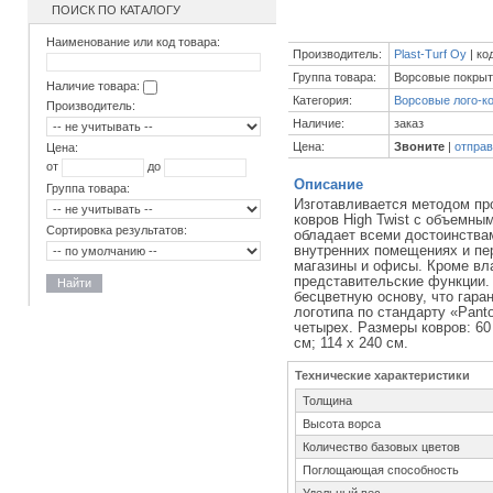
ПОИСК ПО КАТАЛОГУ
Наименование или код товара:
Производитель:
Plast-Turf Oy
| ко
Группа товара:
Ворсовые покры
Наличие товара:
Категория:
Ворсовые лого-к
Производитель:
Наличие:
заказ
Цена:
Звоните
|
отправ
Цена:
от
до
Описание
Группа товара:
Изготавливается методом пр
ковров High Twist с объемны
Сортировка результатов:
обладает всеми достоинствам
внутренних помещениях и пе
магазины и офисы. Кроме вл
представительские функции. 
Найти
бесцветную основу, что гара
логотипа по стандарту «Pant
четырех. Размеры ковров: 60 х
см; 114 х 240 см.
Технические характеристики
Толщина
Высота ворса
Количество базовых цветов
Поглощающая способность