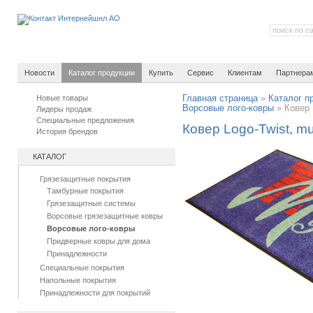
Новости
Каталог продукции
Купить
Сервис
Клиентам
Партнера
Новые товары
Главная страница
»
Каталог п
Ворсовые лого-ковры
»
Ковер 
Лидеры продаж
Специальные предложения
Ковер Logo-Twist, mul
История брендов
КАТАЛОГ
Грязезащитные покрытия
Тамбурные покрытия
Грязезащитные системы
Ворсовые грязезащитные ковры
Ворсовые лого-ковры
Придверные ковры для дома
Принадлежности
Специальные покрытия
Напольные покрытия
Принадлежности для покрытий