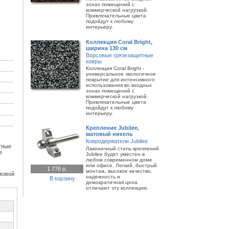
зонах помещений с
коммерческой нагрузкой.
Привлекательные цвета
подойдут к любому
интерьеру.
Коллекция Coral Bright,
ширина 130 см
Ворсовые грязезащитные
ковры
Коллекция Coral Bright -
универсальное экологичное
покрытие для интенсивного
использования во входных
зонах помещений с
коммерческой нагрузкой.
Привлекательные цвета
подойдут к любому
интерьеру.
Крепление Jubilee,
матовый никель
Ковродержатели Jubilee
тные
Лаконичный стиль креплений
в
Jubilee будет уместен в
любом современном доме
или офисе. Легкий, быстрый
1 776 р.
монтаж, высокое качество,
ковой
надежность и
В корзину
демократичная цена
отличают эту коллекцию.