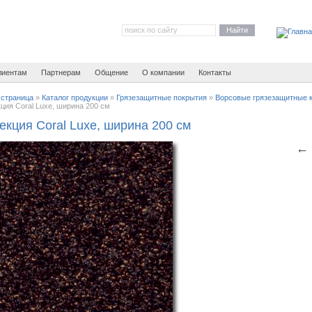
Найти
лиентам
Партнерам
Общение
О компании
Контакты
 страница
»
Каталог продукции
»
Грязезащитные покрытия
»
Ворсовые грязезащитные 
ция Coral Luxe, ширина 200 см
екция Coral Luxe, ширина 200 см
←