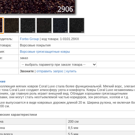
одитель:
Forbo Group
| код товара: 1-0101.29XX
товара:
Ворсовые покрытия
ия:
Ворсовые грязезащитные ковры
е:
заказ
Звоните
|
отправить запрос | купить
ние
коллекция мягких ковров Coral Luxe стала более функциональной. Мягкий ворс, элеган
е тона Coral Luxe создают атмосферу уюта и комфорта. Ковры Coral Luxe незаменимы 
ниях, где главную роль играет внешний вид. Обладая хорошими грязезащитными
вами, они могут стать неотъемлемой частью коридоров, зон ресепшн, холлов и т.д.
Luxe выпускается в виде ковровых дорожек длиной 20 м. Ширина рулона, не включая бо
200 см.
ческие характеристики
на
200 см
ина
8,5 мм
та ворса
5,5 мм