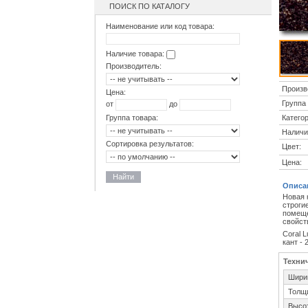
ПОИСК ПО КАТАЛОГУ
Наименование или код товара:
Наличие товара:
Производитель:
Произв
Цена:
Группа 
от
до
Категор
Группа товара:
Наличи
Сортировка результатов:
Цвет:
Цена:
Найти
Описа
Новая 
строги
помеще
свойст
Coral 
кант - 
Техни
Шири
Толщ
Высо