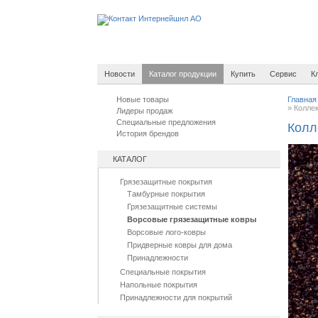
Новости
Каталог продукции
Купить
Сервис
К
Новые товары
Главная
»
Коллек
Лидеры продаж
Специальные предложения
Колл
История брендов
КАТАЛОГ
Грязезащитные покрытия
Тамбурные покрытия
Грязезащитные системы
Ворсовые грязезащитные ковры
Ворсовые лого-ковры
Придверные ковры для дома
Принадлежности
Специальные покрытия
Напольные покрытия
Принадлежности для покрытий