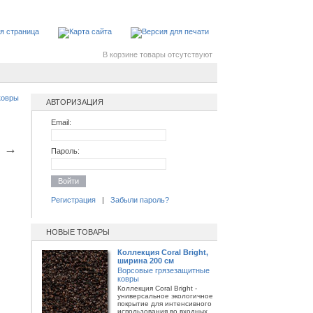
В корзине товары отсутствуют
ковры
АВТОРИЗАЦИЯ
Email:
→
Пароль:
Войти
Регистрация
|
Забыли пароль?
НОВЫЕ ТОВАРЫ
Коллекция Coral Bright,
ширина 200 см
Ворсовые грязезащитные
ковры
Коллекция Coral Bright -
универсальное экологичное
покрытие для интенсивного
использования во входных