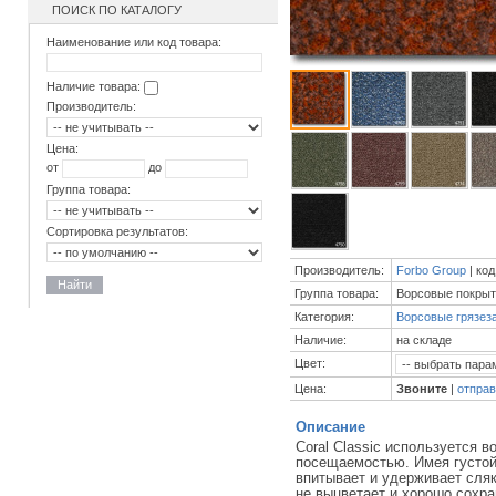
ПОИСК ПО КАТАЛОГУ
Наименование или код товара:
Наличие товара:
Производитель:
Цена:
от
до
Группа товара:
Сортировка результатов:
Производитель:
Forbo Group
| код
Найти
Группа товара:
Ворсовые покры
Категория:
Ворсовые грязез
Наличие:
на складе
Цвет:
Цена:
Звоните
|
отправ
Описание
Coral Classic используется 
посещаемостью. Имея густой,
впитывает и удерживает сляко
не выцветает и хорошо сохр