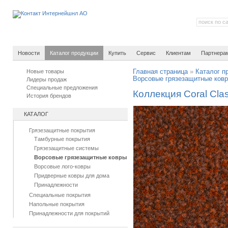
Новости
Каталог продукции
Купить
Сервис
Клиентам
Партнера
Новые товары
Главная страница
»
Каталог п
Ворсовые грязезащитные ков
Лидеры продаж
Специальные предложения
Коллекция Coral Cla
История брендов
КАТАЛОГ
Грязезащитные покрытия
Тамбурные покрытия
Грязезащитные системы
Ворсовые грязезащитные ковры
Ворсовые лого-ковры
Придверные ковры для дома
Принадлежности
Специальные покрытия
Напольные покрытия
Принадлежности для покрытий