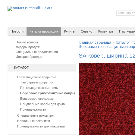
Новости
Каталог продукции
Купить
Сервис
Клиентам
Партнера
Новые товары
Главная страница
»
Каталог п
Ворсовые грязезащитные ков
Лидеры продаж
Специальные предложения
SA-ковер, ширина 1
История брендов
КАТАЛОГ
Грязезащитные покрытия
Тамбурные покрытия
Грязезащитные системы
Ворсовые грязезащитные ковры
Ворсовые лого-ковры
Придверные ковры для дома
Принадлежности
Специальные покрытия
Напольные покрытия
Принадлежности для покрытий