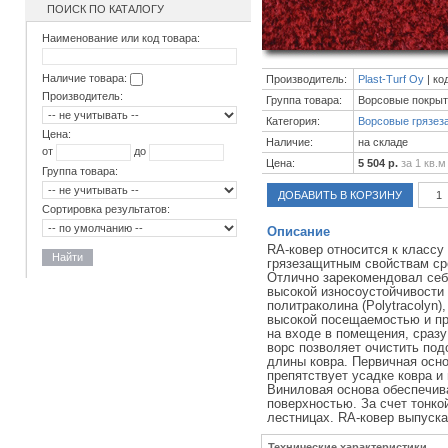
ПОИСК ПО КАТАЛОГУ
Наименование или код товара:
Наличие товара:
Производитель:
Plast-Turf Oy
| ко
Производитель:
Группа товара:
Ворсовые покры
Категория:
Ворсовые грязез
Цена:
Наличие:
на складе
от
до
Цена:
5 504 р.
за 1 кв.м
Группа товара:
ДОБАВИТЬ В КОРЗИНУ
Сортировка результатов:
Описание
RA-ковер относится к классу
Найти
грязезащитным свойствам ср
Отлично зарекомендовал себ
высокой износоустойчивости 
политраколина (Polytracolyn)
высокой посещаемостью и пр
на входе в помещения, сразу
ворс позволяет очистить под
длины ковра. Первичная осно
препятствует усадке ковра и
Виниловая основа обеспечив
поверхностью. За счет тонко
лестницах. RA-ковер выпуска
Технические характеристики