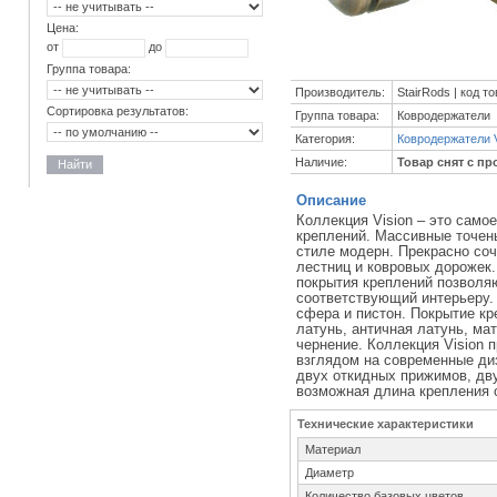
Цена:
от
до
Группа товара:
Производитель:
StairRods | код т
Сортировка результатов:
Группа товара:
Ковродержатели
Категория:
Ковродержатели V
Наличие:
Товар снят с пр
Найти
Описание
Коллекция Vision – это само
креплений. Массивные точен
стиле модерн. Прекрасно со
лестниц и ковровых дорожек.
покрытия креплений позволя
соответствующий интерьеру. 
сфера и пистон. Покрытие кр
латунь, античная латунь, ма
чернение. Коллекция Vision
взглядом на современные ди
двух откидных прижимов, дв
возможная длина крепления о
Технические характеристики
Материал
Диаметр
Количество базовых цветов