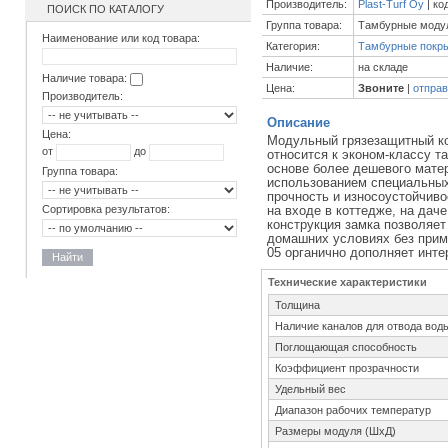
Производитель:
Plast-Turf Oy
| ко
ПОИСК ПО КАТАЛОГУ
Группа товара:
Тамбурные моду
Наименование или код товара:
Категория:
Тамбурные покр
Наличие:
на складе
Наличие товара:
Цена:
Звоните
|
отправ
Производитель:
Описание
Цена:
Модульный грязезащитный ков
от
до
относится к эконом-классу т
основе более дешевого мате
Группа товара:
использованием специальны
прочность и износоустойчив
Сортировка результатов:
на входе в коттедже, на даче
конструкция замка позволяет
домашних условиях без прим
05 органично дополняет инт
Найти
Технические характеристики
Толщина
Наличие каналов для отвода вод
Поглощающая способность
Коэффициент прозрачности
Удельный вес
Диапазон рабочих температур
Размеры модуля (ШxД)