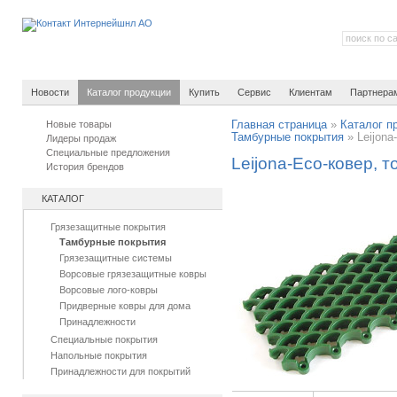
Новости
Каталог продукции
Купить
Сервис
Клиентам
Партнера
Новые товары
Главная страница
»
Каталог п
Тамбурные покрытия
»
Leijon
Лидеры продаж
Специальные предложения
Leijona-Есо-ковер, 
История брендов
КАТАЛОГ
Грязезащитные покрытия
Тамбурные покрытия
Грязезащитные системы
Ворсовые грязезащитные ковры
Ворсовые лого-ковры
Придверные ковры для дома
Принадлежности
Специальные покрытия
Напольные покрытия
Принадлежности для покрытий