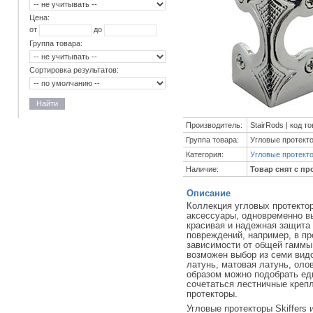
Цена:
от
до
Группа товара:
Сортировка результатов:
Найти
Производитель:
StairRods | код т
Группа товара:
Угловые протект
Категория:
Угловые протект
Наличие:
Товар снят с пр
Описание
Коллекция угловых протектор
аксессуары, одновременно 
красивая и надежная защита 
повреждений, например, в пр
зависимости от общей гаммы
возможен выбор из семи видо
латунь, матовая латунь, оло
образом можно подобрать ед
сочетаться лестничные крепл
протекторы.
Угловые протекторы Skiffer