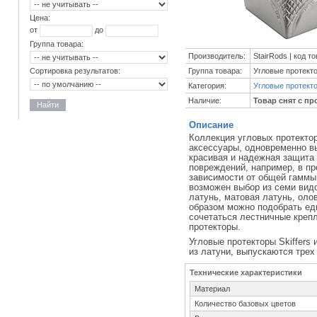
Цена:
от
до
Группа товара:
Производитель:
StairRods | код т
Группа товара:
Угловые протект
Сортировка результатов:
Категория:
Угловые протект
Наличие:
Товар снят с пр
Найти
Описание
Коллекция угловых протектор
аксессуары, одновременно 
красивая и надежная защита 
повреждений, например, в пр
зависимости от общей гаммы
возможен выбор из семи видо
латунь, матовая латунь, оло
образом можно подобрать ед
сочетаться лестничные крепл
протекторы.
Угловые протекторы Skiffer
из латуни, выпускаются трех 
Технические характеристики
Материал
Количество базовых цветов