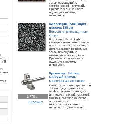
зонах помещений с
коммерческой нагрузкой.
Привлекательные цвета
подойдут к любому
интерьеру.
Коллекция Coral Bright,
ширина 130 см
Ворсовые грязезащитные
ковры
Коллекция Coral Bright -
универсальное экологичное
покрытие для интенсивного
использования во входных
зонах помещений с
о
коммерческой нагрузкой.
 стен
Привлекательные цвета
бщей
подойдут к любому
интерьеру.
ние.
ичные
Крепление Jubilee,
матовый никель
Ковродержатели Jubilee
ются
Лаконичный стиль креплений
Jubilee будет уместен в
любом современном доме
или офисе. Легкий, быстрый
1 776 р.
монтаж, высокое качество,
надежность и
В корзину
демократичная цена
отличают эту коллекцию.