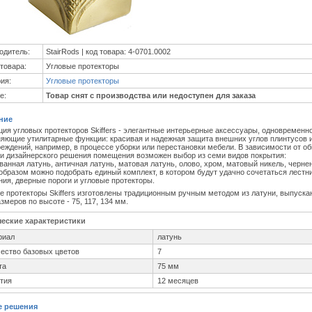
одитель:
StairRods | код товара: 4-0701.0002
товара:
Угловые протекторы
ия:
Угловые протекторы
е:
Товар снят с производства или недоступен для заказа
ние
ция угловых протекторов Skiffers - элегантные интерьерные аксессуары, одновременн
яющие утилитарные функции: красивая и надежная защита внешних углов плинтусов и
реждений, например, в процессе уборки или перестановки мебели. В зависимости от о
и дизайнерского решения помещения возможен выбор из семи видов покрытия:
ванная латунь, античная латунь, матовая латунь, олово, хром, матовый никель, черне
образом можно подобрать единый комплект, в котором будут удачно сочетаться лестн
ния, дверные пороги и угловые протекторы.
е протекторы Skiffers изготовлены традиционным ручным методом из латуни, выпуска
змеров по высоте - 75, 117, 134 мм.
ческие характеристики
риал
латунь
ество базовых цветов
7
та
75 мм
тия
12 месяцев
е решения