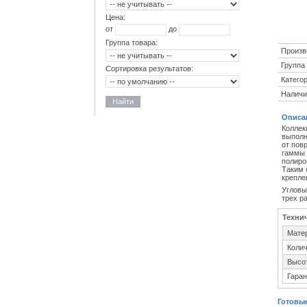
Цена:
от
до
Группа товара:
Произв
Группа 
Сортировка результатов:
Категор
Наличи
Найти
Описа
Коллек
выполн
от пов
гаммы 
полиро
Таким 
крепле
Угловы
трех ра
Техни
Мате
Колич
Высо
Гаран
Готовы