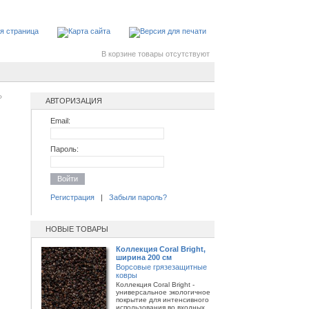
В корзине товары отсутствуют
»
АВТОРИЗАЦИЯ
Email:
Пароль:
Войти
Регистрация
|
Забыли пароль?
НОВЫЕ ТОВАРЫ
Коллекция Coral Bright,
ширина 200 см
Ворсовые грязезащитные
ковры
Коллекция Coral Bright -
универсальное экологичное
покрытие для интенсивного
использования во входных