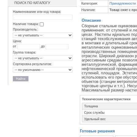
ПОИСК ПО КАТАЛОГУ
Категория:
Принадлежности
Наличие:
Товар снят с пр
Наименование или код товара:
Описание
Наличие товара:
Сборные стальные оцинкова
Производитель:
применения: от ступеней и л
цехах. Настилы идеально по
станций техобслуживания авт
Цена:
в монтаже и длительный сро
от
до
металлических оцинкованных
производственных помещения
Группа товара:
отрасли. Широкий диапазон р
агрессивным средам позволя
Сортировка результатов:
металлургической, фармацев
нефтехимической промышленн
ступеней, площадок. Эстети
использовать его при обуст
Найти
объектов (станции метрополи
торговые центры и т.п.). Нес
Максимальный размер настил
Технические характеристики
Толщина
Срок службы
Удельный вес
Готовые решения