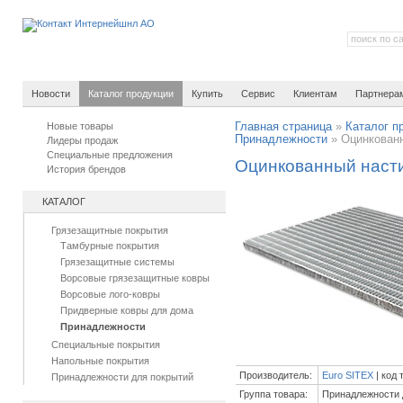
Новости
Каталог продукции
Купить
Сервис
Клиентам
Партнера
Новые товары
Главная страница
»
Каталог п
Принадлежности
»
Оцинкованн
Лидеры продаж
Специальные предложения
Оцинкованный насти
История брендов
КАТАЛОГ
Грязезащитные покрытия
Тамбурные покрытия
Грязезащитные системы
Ворсовые грязезащитные ковры
Ворсовые лого-ковры
Придверные ковры для дома
Принадлежности
Специальные покрытия
Напольные покрытия
Производитель:
Euro SITEX
| код 
Принадлежности для покрытий
Группа товара:
Принадлежности 