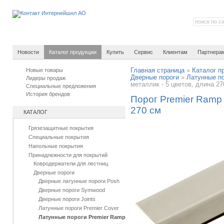
Новости
Каталог продукции
Купить
Сервис
Клиентам
Партнера
Новые товары
Главная страница
»
Каталог п
Дверные пороги
»
Латунные по
Лидеры продаж
металлик - 5 цветов, длина 27
Специальные предложения
История брендов
Порог Premier Ramp 
270 см
КАТАЛОГ
Грязезащитные покрытия
Специальные покрытия
Напольные покрытия
Принадлежности для покрытий
Ковродержатели для лестниц
Дверные пороги
Дверные латунные пороги Posh
Дверные пороги Symwood
Дверные пороги Joints
Латунные пороги Premier Cover
Латунные пороги Premier Ramp