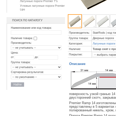
Латунные пороги Premier T's
Угловые латунные пороги Premier
Lips
ПОИСК ПО КАТАЛОГУ
Наименование или код товара:
Производитель:
StairRods | код т
Группа товара:
Дверные пороги
Наличие товара:
Производитель:
Категория:
Латунные пороги
Наличие:
Товар снят с пр
Цена:
Покрытие:
от
до
Группа товара:
Описание
Сортировка результатов:
Найти
поверхность узкой гранью 1
двусторонний скотч, закрыва
Premier Ramp 14 изготовлены
представлены в 5 вариантах 
полированный никель, хром, 
Пороги Premier Ramp 14 подх