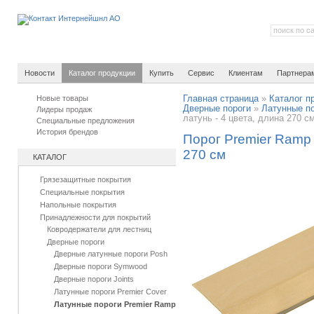
Новости
Каталог продукции
Купить
Сервис
Клиентам
Партнера
Новые товары
Главная страница
»
Каталог п
Дверные пороги
»
Латунные по
Лидеры продаж
латунь - 4 цвета, длина 270 с
Специальные предложения
История брендов
Порог Premier Ramp 
270 см
КАТАЛОГ
Грязезащитные покрытия
Специальные покрытия
Напольные покрытия
Принадлежности для покрытий
Ковродержатели для лестниц
Дверные пороги
Дверные латунные пороги Posh
Дверные пороги Symwood
Дверные пороги Joints
Латунные пороги Premier Cover
Латунные пороги Premier Ramp