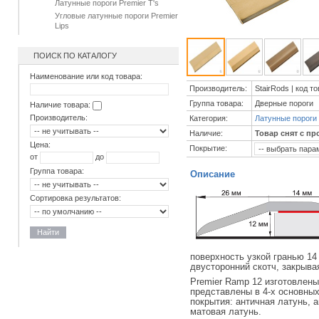
Латунные пороги Premier T's
Угловые латунные пороги Premier
Lips
ПОИСК ПО КАТАЛОГУ
Наименование или код товара:
Производитель:
StairRods | код т
Группа товара:
Дверные пороги
Наличие товара:
Производитель:
Категория:
Латунные пороги
Наличие:
Товар снят с пр
Цена:
Покрытие:
от
до
Группа товара:
Описание
Сортировка результатов:
Найти
поверхность узкой гранью 1
двусторонний скотч, закрыва
Premier Ramp 12 изготовлены
представлены в 4-х основных
покрытия: античная латунь, 
матовая латунь.