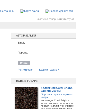
В корзине товары отсутствуют
АВТОРИЗАЦИЯ
Email:
Пароль:
Войти
Регистрация
|
Забыли пароль?
НОВЫЕ ТОВАРЫ
Коллекция Coral Bright,
ширина 200 см
Ворсовые грязезащитные
ковры
Коллекция Coral Bright -
универсальное экологичное
покрытие для интенсивного
использования во входных