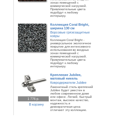
зонах помещений с
коммерческой нагрузкой.
Привлекательные цвета
подойдут к любому
интерьеру.
Коллекция Coral Bright,
ширина 130 см
Ворсовые грязезащитные
ковры
Коллекция Coral Bright -
универсальное экологичное
покрытие для интенсивного
использования во входных
зонах помещений с
коммерческой нагрузкой.
Привлекательные цвета
подойдут к любому
интерьеру.
Крепление Jubilee,
матовый никель
Ковродержатели Jubilee
Лаконичный стиль креплений
Jubilee будет уместен в
любом современном доме
или офисе. Легкий, быстрый
1 776 р.
монтаж, высокое качество,
надежность и
В корзину
демократичная цена
отличают эту коллекцию.