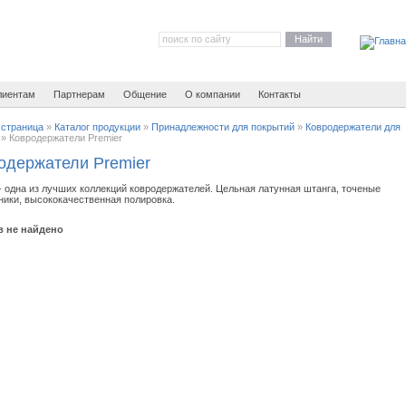
Найти
лиентам
Партнерам
Общение
О компании
Контакты
 страница
»
Каталог продукции
»
Принадлежности для покрытий
»
Ковродержатели для
»
Ковродержатели Premier
одержатели Premier
 - одна из лучших коллекций ковродержателей. Цельная латунная штанга, точеные
ники, высококачественная полировка.
в не найдено