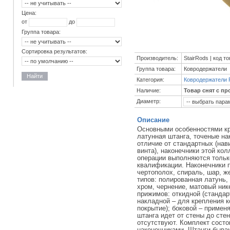
Цена:
от
до
Группа товара:
Сортировка результатов:
Производитель:
StairRods | код т
Группа товара:
Ковродержатели
Найти
Категория:
Ковродержатели 
Наличие:
Товар снят с пр
Диаметр:
Описание
Основными особенностями кр
латунная штанга, точеные на
отличие от стандартных (на
винта), наконечники этой ко
операции выполняются тольк
квалификации. Наконечники 
чертополох, спираль, шар, ж
типов: полированная латунь,
хром, чернение, матовый ник
прижимов: откидной (стандар
накладной – для крепления к
покрытие); боковой – примен
штанга идет от стены до сте
отсутствуют. Комплект состо
наконечниками. Штанги бываю