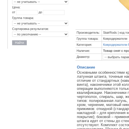
Цена:
от
до
Группа товара:
Сортировка результатов:
Производитель:
StairRods | код т
Группа товара:
Ковродержатели
Найти
Категория:
Ковродержатели 
Наличие:
Товар снят с пр
Диаметр:
Описание
Основными особенностями кр
латунная штанга, точеные на
отличие от стандартных (на
винта), наконечники этой ко
операции выполняются тольк
квалификации. Наконечники 
чертополох, спираль, шар, ж
типов: полированная латунь,
хром, чернение, матовый ник
прижимов: откидной (стандар
накладной – для крепления к
покрытие); боковой – примен
штанга идет от стены до сте
отсутствуют. Комплект состо
наконечниками. Штанги бываю