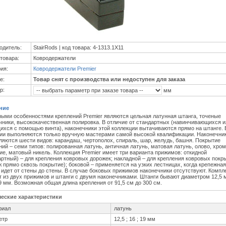
одитель:
StairRods | код товара: 4-1313.1X11
товара:
Ковродержатели
ия:
Ковродержатели Premier
е:
Товар снят с производства или недоступен для заказа
р:
мм
ние
ыми особенностями креплений Premier являются цельная латунная штанга, точеные
чники, высококачественная полировка. В отличие от стандартных (навинчивающихся и
ихся с помощью винта), наконечники этой коллекции вытачиваются прямо на штанге. 
ии выполняются только вручную мастерами самой высокой квалификации. Наконечни
ляются шести видов: карандаш, чертополох, спираль, шар, желудь, башня. Покрытие
ний – семи типов: полированная латунь, античная латунь, матовая латунь, олово, хром
ие, матовый никель. Коллекция Premier имеет три варианта прижимов: откидной
артный) – для крепления ковровых дорожек; накладной – для крепления ковровых покр
ж прямо сквозь покрытие); боковой – применяется на узких лестницах, когда крепежная
 идет от стены до стены. В случае боковых прижимов наконечники отсутствуют. Компл
т из двух прижимов и штанги с двумя наконечниками. Штанги бывают диаметром 12,5 
9 мм. Возможная общая длина крепления от 91,5 см до 300 см.
ческие характеристики
риал
латунь
етр
12,5 ; 16 ; 19 мм