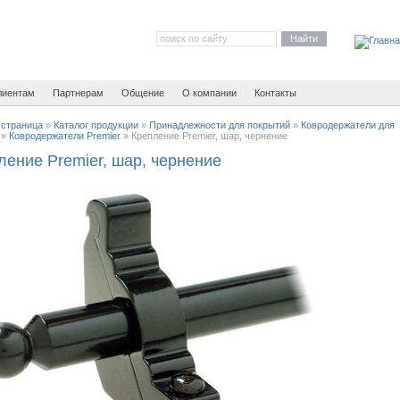
Найти
лиентам
Партнерам
Общение
О компании
Контакты
 страница
»
Каталог продукции
»
Принадлежности для покрытий
»
Ковродержатели для
»
Ковродержатели Premier
»
Крепление Premier, шар, чернение
ление Premier, шар, чернение