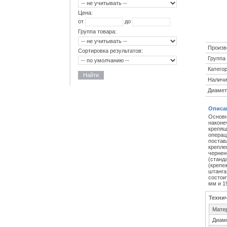
Цена:
от
до
Группа товара:
Произв
Сортировка результатов:
Группа 
Категор
Найти
Наличи
Диамет
Описа
Основн
наконе
крепящ
операц
постав
крепле
чернен
(станд
(крепе
штанга
состои
мм и 1
Техни
Мате
Диам