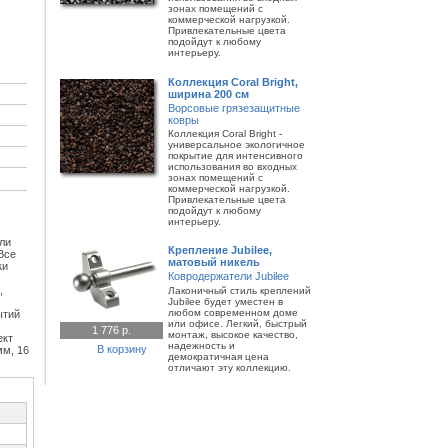
зонах помещений с
коммерческой нагрузкой.
Привлекательные цвета
подойдут к любому
интерьеру.
Коллекция Coral Bright,
ширина 200 см
Ворсовые грязезащитные
ковры
Коллекция Coral Bright -
универсальное экологичное
покрытие для интенсивного
использования во входных
зонах помещений с
коммерческой нагрузкой.
Привлекательные цвета
подойдут к любому
интерьеру.
ли
Крепление Jubilee,
Все
матовый никель
ки
Ковродержатели Jubilee
,
Лаконичный стиль креплений
Jubilee будет уместен в
любом современном доме
ытий
или офисе. Легкий, быстрый
1 776 р.
монтаж, высокое качество,
ект
надежность и
В корзину
мм, 16
демократичная цена
отличают эту коллекцию.