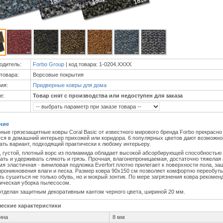
одитель:
Forbo Group
| код товара: 1-0204.XXXX
товара:
Ворсовые покрытия
ия:
Придверные ковры для дома
е:
Товар снят с производства или недоступен для заказа
ние
ные грязезащитные ковры Coral Basic от известного мирового бренда Forbo прекрасно
ся в домашний интерьер прихожей или коридора. 6 популярных цветов дают возможно
ать вариант, подходящий практически к любому интерьеру.
, густой, плотный ворс из полиамида обладает высокой абсорбирующей способностью
ать и удерживать слякоть и грязь. Прочная, влагонепроницаемая, достаточно тяжелая 
мя эластичная - виниловая подложка Everfort плотно прилегает к поверхности пола, з
 проникновения влаги и песка. Размер ковра 90х150 см позволяет комфортно переобуть
ть сушиться не только обувь, но и мокрый зонтик. По мере загрязнения ковра рекомен
ическая уборка пылесосом.
отделан защитным декоративным кантом черного цвета, шириной 20 мм.
ческие характеристики
ина
8 мм