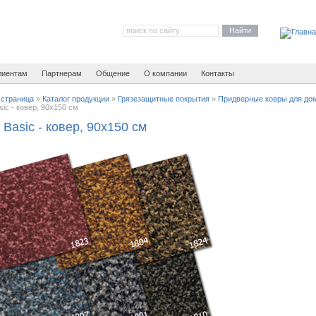
Найти
лиентам
Партнерам
Общение
О компании
Контакты
 страница
»
Каталог продукции
»
Грязезащитные покрытия
»
Придверные ковры для до
sic - ковер, 90х150 см
 Basic - ковер, 90х150 см