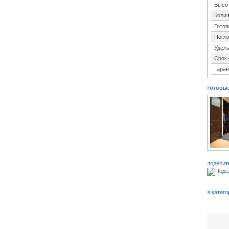
Высо
Колич
Готов
Погл
Удел
Срок
Гаран
Готовы
поделит
в катег