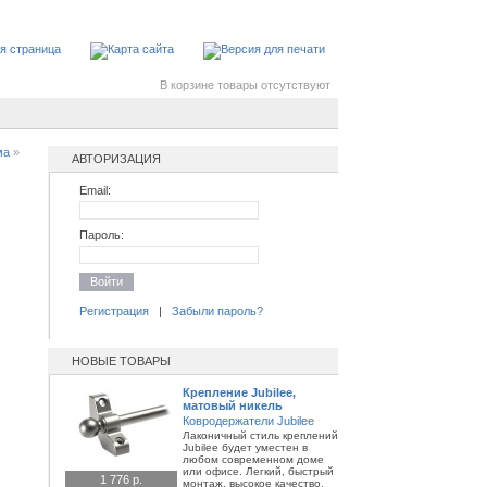
В корзине товары отсутствуют
ма
»
АВТОРИЗАЦИЯ
Email:
Пароль:
Войти
Регистрация
|
Забыли пароль?
НОВЫЕ ТОВАРЫ
Крепление Jubilee,
матовый никель
Ковродержатели Jubilee
Лаконичный стиль креплений
Jubilee будет уместен в
любом современном доме
или офисе. Легкий, быстрый
1 776 р.
монтаж, высокое качество,