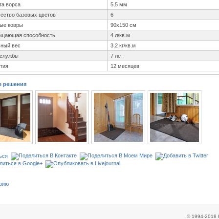
та ворса
5,5 мм
ество базовых цветов
6
ые ковры
90х150 см
ощающая способность
4 л/кв.м
ьный вес
3,2 кг/кв.м
 службы
7 лет
тия
12 месяцев
е решения
ься
орию
© 1994-201