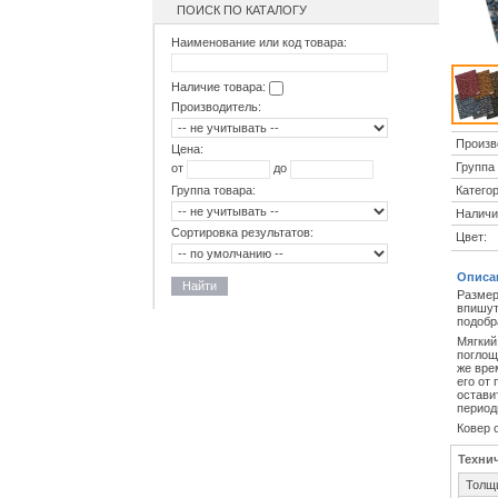
ПОИСК ПО КАТАЛОГУ
Наименование или код товара:
Наличие товара:
Производитель:
Произв
Цена:
Группа 
от
до
Категор
Группа товара:
Наличи
Сортировка результатов:
Цвет:
Описа
Найти
Размер
впишут
подобр
Мягкий
поглощ
же вре
его от
остави
период
Ковер 
Техни
Толщ