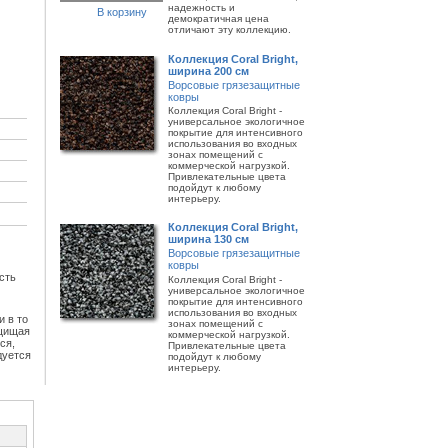
надежность и
В корзину
демократичная цена
отличают эту коллекцию.
Коллекция Coral Bright,
ширина 200 см
Ворсовые грязезащитные
ковры
Коллекция Coral Bright -
универсальное экологичное
покрытие для интенсивного
использования во входных
зонах помещений с
коммерческой нагрузкой.
Привлекательные цвета
подойдут к любому
интерьеру.
Коллекция Coral Bright,
ширина 130 см
Ворсовые грязезащитные
ковры
сть
Коллекция Coral Bright -
универсальное экологичное
покрытие для интенсивного
использования во входных
и в то
зонах помещений с
ащищая
коммерческой нагрузкой.
ся,
Привлекательные цвета
дуется
подойдут к любому
интерьеру.