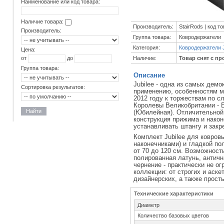
Наименование или код товара:
Наличие товара:
Производитель:
StairRods | код т
Производитель:
Группа товара:
Ковродержатели
Категория:
Ковродержатели J
Цена:
Наличие:
Товар снят с пр
от
до
Группа товара:
Описание
Jubilee - одна из самых дем
Сортировка результатов:
применению, особенностям мо
2012 году к торжествам по с
Королевы Великобритании - Е
Найти
(Юбилейная). Отличительной
конструкция прижима и након
устанавливать штангу и закр
Комплект Jubilee для ковров
наконечниками) и гладкой по
от 70 до 120 см. Возможност
полированная латунь, античн
чернение - практически не о
коллекции: от строгих и аск
дизайнерских, а также прос
Технические характеристики
Диаметр
Количество базовых цветов