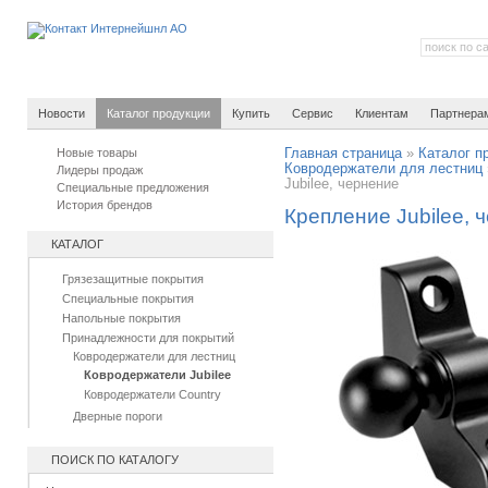
Новости
Каталог продукции
Купить
Сервис
Клиентам
Партнера
Новые товары
Главная страница
»
Каталог п
Ковродержатели для лестниц
Лидеры продаж
Jubilee, чернение
Специальные предложения
История брендов
Крепление Jubilee, 
КАТАЛОГ
Грязезащитные покрытия
Специальные покрытия
Напольные покрытия
Принадлежности для покрытий
Ковродержатели для лестниц
Ковродержатели Jubilee
Ковродержатели Country
Дверные пороги
ПОИСК ПО КАТАЛОГУ