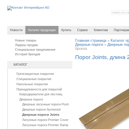
Новости
Каталог продукции
Купить
Сервис
Клиентам
Партнера
Новые товары
Главная страница
»
Каталог п
Дверные пороги
»
Дверные пор
Лидеры продаж
бронза
Специальные предложения
История брендов
Порог Joints, длина 
КАТАЛОГ
Грязезащитные покрытия
Специальные покрытия
Напольные покрытия
Принадлежности для покрытий
Ковродержатели для лестниц
Дверные пороги
Дверные латунные пороги Posh
Дверные пороги Symwood
Дверные пороги Joints
Латунные пороги Premier Cover
Латунные пороги Premier Ramp