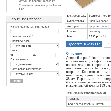
Латунные пороги Premier T's
Угловые латунные пороги Premier
Lips
Производитель:
StairRods | код т
ПОИСК ПО КАТАЛОГУ
Группа товара:
Дверные пороги
Категория:
Дверные пороги J
Наименование или код товара:
Наличие:
на складе
Цена:
6 590 р.
за 1 шт
Наличие товара:
Производитель:
ДОБАВИТЬ В КОРЗИНУ
Цена:
Описание
от
до
Дверной порог Joints относи
Группа товара:
используется для оформлени
паркет, ламинат, ковролин, к
алюминия, пороги Joints под
Сортировка результатов:
покрытия. Крепежные элемен
пластиной, подчеркивающей 
38 мм. Порог имеет пять вид
Найти
бронза, олово и матовый ник
максимальной длины 183 см.
Технические характеристики
Толщина
Количество базовых цветов