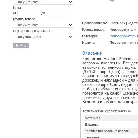
Цена:
от
до
Группа товара:
Производитель:
StairRods | код т
Группа товара:
Ковродержатели
Сортировка результатов:
Категория:
Ковродержатели E
Наличие:
Товар снят с пр
Найти
Описание
Коллекция Eastern Promise –
ковровых креплений. Все де
высококачественной латуни. 
(Дубай, Каир, Дюна) выполне
варианта прижимов: откидной
дорожек, и накладной – для 
сквозь ковер). Семь видов п
выбор, наиболее соответству
потеряется на самой шикарно
прижимов, двух наконечников
Возможная общая длина крепл
Технические характеристики
Материал
Диаметр
Количество базовых цветов
Гарантия