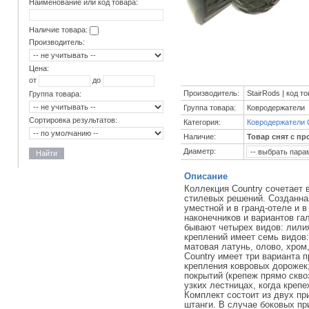
Наименование или код товара:
Наличие товара:
Производитель:
Цена:
от
до
Производитель:
StairRods | код т
Группа товара:
Группа товара:
Ковродержатели
Сортировка результатов:
Категория:
Ковродержатели 
Наличие:
Товар снят с пр
Диаметр:
Найти
Описание
Коллекция Country сочетает 
стилевых решений. Созданна
уместной и в гранд-отеле и 
наконечников и вариантов га
бывают четырех видов: лили
креплений имеет семь видов:
матовая латунь, олово, хром
Country имеет три варианта 
крепления ковровых дорожек
покрытий (крепеж прямо скво
узких лестницах, когда крепе
Комплект состоит из двух пр
штанги. В случае боковых пр