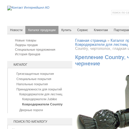
Новости
Каталог продукции
Купить
Сервис
Клиентам
Партнера
Новые товары
Главная страница
»
Каталог п
Ковродержатели для лестниц
Лидеры продаж
Country, чертополох, гладкая 
Специальные предложения
История брендов
Крепление Country, 
чернение
КАТАЛОГ
Грязезащитные покрытия
Специальные покрытия
Напольные покрытия
Принадлежности для покрытий
Ковродержатели для лестниц
Ковродержатели Jubilee
Ковродержатели Country
Дверные пороги
ПОИСК ПО КАТАЛОГУ