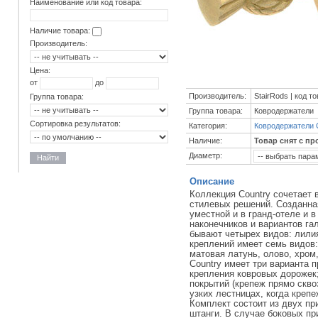
Наименование или код товара:
Наличие товара:
Производитель:
Цена:
от
до
Производитель:
StairRods | код т
Группа товара:
Группа товара:
Ковродержатели
Сортировка результатов:
Категория:
Ковродержатели 
Наличие:
Товар снят с пр
Диаметр:
Найти
Описание
Коллекция Country сочетает 
стилевых решений. Созданна
уместной и в гранд-отеле и 
наконечников и вариантов га
бывают четырех видов: лили
креплений имеет семь видов:
матовая латунь, олово, хром
Country имеет три варианта 
крепления ковровых дорожек
покрытий (крепеж прямо скво
узких лестницах, когда крепе
Комплект состоит из двух пр
штанги. В случае боковых пр