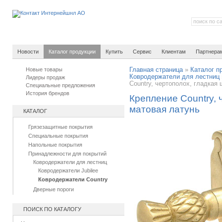
Новости
Каталог продукции
Купить
Сервис
Клиентам
Партнера
Новые товары
Главная страница
»
Каталог п
Ковродержатели для лестниц
Лидеры продаж
Country, чертополох, гладкая 
Специальные предложения
История брендов
Крепление Country, 
матовая латунь
КАТАЛОГ
Грязезащитные покрытия
Специальные покрытия
Напольные покрытия
Принадлежности для покрытий
Ковродержатели для лестниц
Ковродержатели Jubilee
Ковродержатели Country
Дверные пороги
ПОИСК ПО КАТАЛОГУ