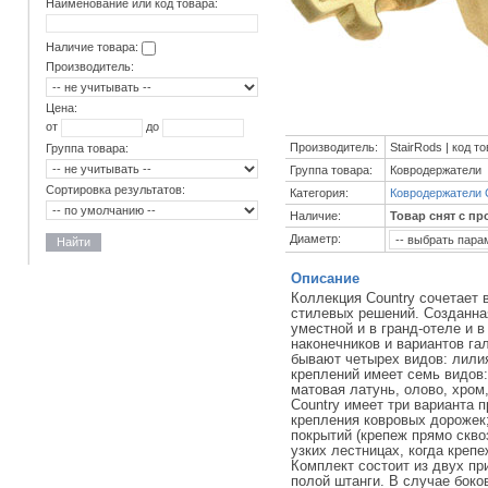
Наименование или код товара:
Наличие товара:
Производитель:
Цена:
от
до
Производитель:
StairRods | код т
Группа товара:
Группа товара:
Ковродержатели
Сортировка результатов:
Категория:
Ковродержатели 
Наличие:
Товар снят с пр
Диаметр:
Найти
Описание
Коллекция Country сочетает 
стилевых решений. Созданна
уместной и в гранд-отеле и 
наконечников и вариантов га
бывают четырех видов: лили
креплений имеет семь видов:
матовая латунь, олово, хром
Country имеет три варианта 
крепления ковровых дорожек
покрытий (крепеж прямо скво
узких лестницах, когда крепе
Комплект состоит из двух п
полой штанги. В случае боко