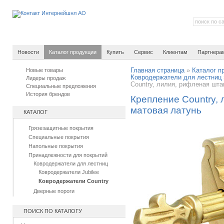
Новости
Каталог продукции
Купить
Сервис
Клиентам
Партнера
Новые товары
Главная страница
»
Каталог п
Ковродержатели для лестниц
Лидеры продаж
Country, лилия, рифленая шта
Специальные предложения
История брендов
Крепление Country, 
матовая латунь
КАТАЛОГ
Грязезащитные покрытия
Специальные покрытия
Напольные покрытия
Принадлежности для покрытий
Ковродержатели для лестниц
Ковродержатели Jubilee
Ковродержатели Country
Дверные пороги
ПОИСК ПО КАТАЛОГУ