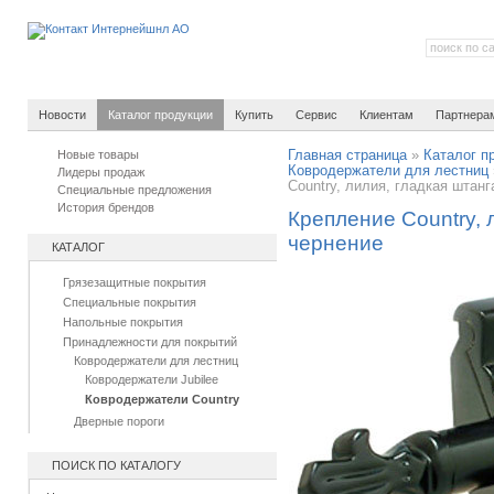
Новости
Каталог продукции
Купить
Сервис
Клиентам
Партнера
Новые товары
Главная страница
»
Каталог п
Ковродержатели для лестниц
Лидеры продаж
Country, лилия, гладкая штанг
Специальные предложения
История брендов
Крепление Country, 
чернение
КАТАЛОГ
Грязезащитные покрытия
Специальные покрытия
Напольные покрытия
Принадлежности для покрытий
Ковродержатели для лестниц
Ковродержатели Jubilee
Ковродержатели Country
Дверные пороги
ПОИСК ПО КАТАЛОГУ