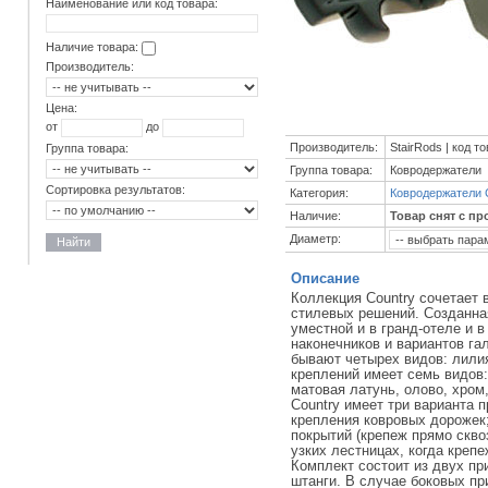
Наименование или код товара:
Наличие товара:
Производитель:
Цена:
от
до
Производитель:
StairRods | код т
Группа товара:
Группа товара:
Ковродержатели
Сортировка результатов:
Категория:
Ковродержатели 
Наличие:
Товар снят с пр
Диаметр:
Найти
Описание
Коллекция Country сочетает 
стилевых решений. Созданна
уместной и в гранд-отеле и 
наконечников и вариантов га
бывают четырех видов: лили
креплений имеет семь видов:
матовая латунь, олово, хром
Country имеет три варианта 
крепления ковровых дорожек
покрытий (крепеж прямо скво
узких лестницах, когда крепе
Комплект состоит из двух пр
штанги. В случае боковых пр