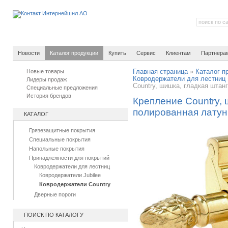
Новости
Каталог продукции
Купить
Сервис
Клиентам
Партнера
Новые товары
Главная страница
»
Каталог п
Ковродержатели для лестниц
Лидеры продаж
Country, шишка, гладкая штан
Специальные предложения
История брендов
Крепление Country, 
полированная латун
КАТАЛОГ
Грязезащитные покрытия
Специальные покрытия
Напольные покрытия
Принадлежности для покрытий
Ковродержатели для лестниц
Ковродержатели Jubilee
Ковродержатели Country
Дверные пороги
ПОИСК ПО КАТАЛОГУ