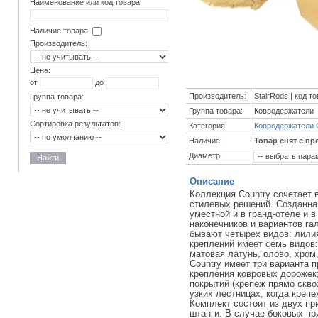
Наименование или код товара:
Наличие товара:
Производитель:
Цена:
от
до
Производитель:
StairRods | код т
Группа товара:
Группа товара:
Ковродержатели
Сортировка результатов:
Категория:
Ковродержатели 
Наличие:
Товар снят с пр
Диаметр:
Найти
Описание
Коллекция Country сочетает 
стилевых решений. Созданна
уместной и в гранд-отеле и 
наконечников и вариантов га
бывают четырех видов: лили
креплений имеет семь видов:
матовая латунь, олово, хром
Country имеет три варианта 
крепления ковровых дорожек
покрытий (крепеж прямо скво
узких лестницах, когда крепе
Комплект состоит из двух пр
штанги. В случае боковых пр