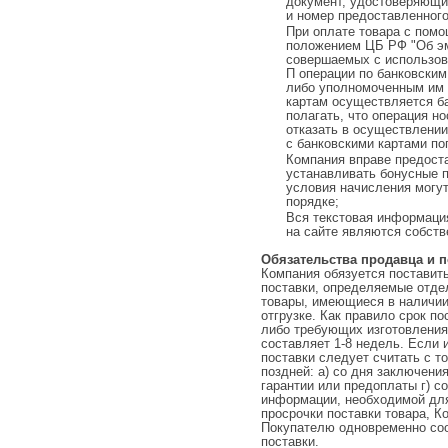
документ, удостоверяющий
и номер предоставленного
При оплате товара с помо
положением ЦБ РФ "Об эми
совершаемых с использов
П операции по банковски
либо уполномоченным им 
картам осуществляется ба
полагать, что операция н
отказать в осуществлени
с банковскими картами по
Компания вправе предост
устанавливать бонусные п
условия начисления могу
порядке;
Вся текстовая информаци
на сайте являются собств
Обязательства продавца и 
Компания обязуется поставить
поставки, определяемые отде
товары, имеющиеся в наличии
отгрузке. Как правило срок п
либо требующих изготовления
составляет 1-8 недель. Если 
поставки следует считать с т
поздней: а) со дня заключени
гарантии или предоплаты г) с
информации, необходимой для
просрочки поставки товара, 
Покупателю одновременно соо
поставки.