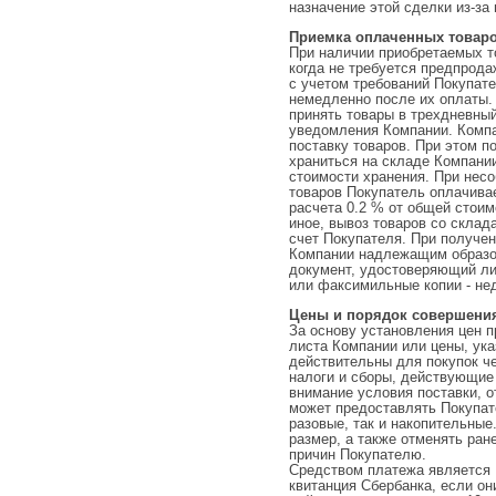
назначение этой сделки из-за 
Приемка оплаченных товар
При наличии приобретаемых т
когда не требуется предпрода
с учетом требований Покупат
немедленно после их оплаты.
принять товары в трехдневны
уведомления Компании. Компа
поставку товаров. При этом 
храниться на складе Компании
стоимости хранения. При нес
товаров Покупатель оплачива
расчета 0.2 % от общей стоим
иное, вывоз товаров со скла
счет Покупателя. При получен
Компании надлежащим образо
документ, удостоверяющий ли
или факсимильные копии - не
Цены и порядок совершени
За основу установления цен 
листа Компании или цены, ука
действительны для покупок ч
налоги и сборы, действующие 
внимание условия поставки, 
может предоставлять Покупате
разовые, так и накопительные
размер, а также отменять ран
причин Покупателю.
Средством платежа является 
квитанция Сбербанка, если о