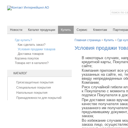
Новости
Каталог продукции
Купить
Сервис
Клиентам
Партнера
Где купить?
Главная страница
»
Купить
»
Где ку
Как сделать заказ?
Условия продажи тов
Условия продажи товаров
Доставка товаров
В некоторых случаях, нап
Корзина покупок
кредитной карты, Покупат
Товара нет в каталоге?
сайте;
Компания приложит все у
КАТАЛОГ
указанных на сайте, но, 
ввиду непредвиденных об
Грязезащитные покрытия
Компании;
Риск случайной гибели ил
Специальные покрытия
к Покупателю с момента п
Напольные покрытия
подписи Покупателя в до
Принадлежности для покрытий
При доставке заказ вруча
качестве получателя зака
указанного им получателя 
предъявившему документ
заказа;
Во избежание случаев мо
заказа лицо, осуществляю