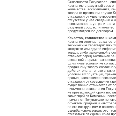
Обязанности Покупателя - опл
Компанию в разумный срок о 
количества, ассортимента, ка
товара (в противном случае 
отказаться от удовлетворения
отсутствие у нее сведений о 
невозможность устранить эти
разумный срок, если количес
предусмотренное договором.
Качество, количество и ком
Компания отвечает за качеств
технические характеристики 
контракте или другой информ
товара, либо изложенной в с
отвечает перед Компанией за
связанной с целью назначения
Если иные условия не соглас
проданному товару согласно 
действительна только в таких
условий эксплуатации, хранен
правил, касающихся поставле
отказаться от совершения сде
существенно отличается от с
письменного заявления Покупа
не превышающий срока поставк
зависящей от Компании, поста
причиняет Покупателю непом
объектом продажи и изготовл
по его инструкциям и пожелан
ущерба использовать этот тов
отказаться от сделки из-за пр