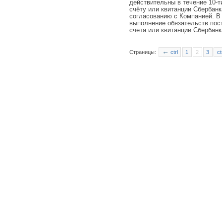
действительны в течение 10-т
счёту или квитанции Сбербан
согласованию с Компанией. В
выполнение обязательств пос
счета или квитанции Сбербанк
←
Страницы:
ctrl
1
2
3
ct